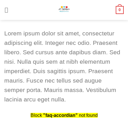
Skip
0
to
content
Lorem ipsum dolor sit amet, consectetur
adipiscing elit. Integer nec odio. Praesent
libero. Sed cursus ante dapibus diam. Sed
nisi. Nulla quis sem at nibh elementum
imperdiet. Duis sagittis ipsum. Praesent
mauris. Fusce nec tellus sed augue
semper porta. Mauris massa. Vestibulum
lacinia arcu eget nulla.
Block
"faq-accordian"
not found